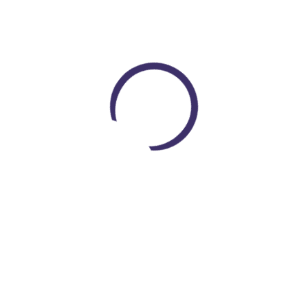
Peluche de gatito lindo - juguete de peluche suave animal
doméstico
$ 120.000
COP $ 68.000
Loading...
Encuentra todo lo que necesitas
En un solo lugar
VER PRODUCTOS