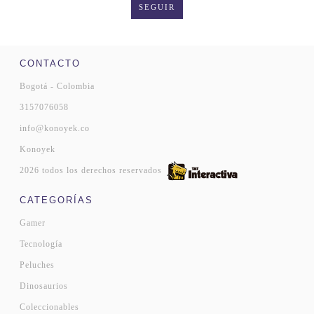
SEGUIR
CONTACTO
Bogotá - Colombia
3157076058
info@konoyek.co
Konoyek
2026 todos los derechos reservados
CATEGORÍAS
Gamer
Tecnología
Peluches
Dinosaurios
Coleccionables