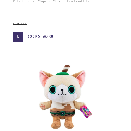
Peluche Funko Mopeez: Marvel - Deadpool Blue
$ 70.000
COP $ 58.000