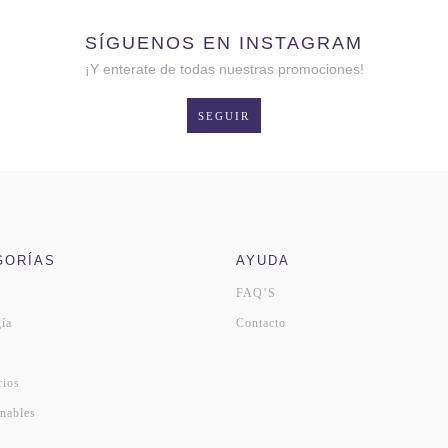
SÍGUENOS EN INSTAGRAM
¡Y enterate de todas nuestras promociones!
SEGUIR
GORÍAS
AYUDA
FAQ’S
ía
Contacto
s
rios
nables