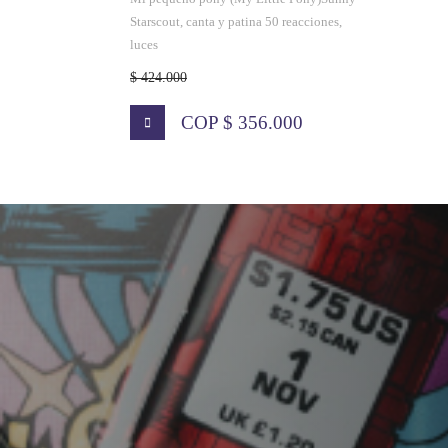
Starscout, canta y patina 50 reacciones,
luces
$ 424.000
COP $ 356.000