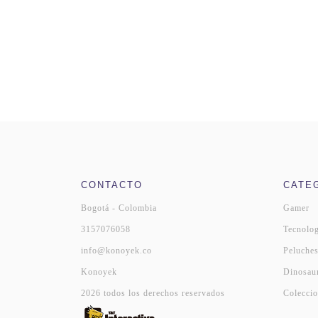
CONTACTO
CATE
Bogotá - Colombia
Gamer
3157076058
Tecnolog
info@konoyek.co
Peluche
Konoyek
Dinosau
2026 todos los derechos reservados
Coleccio