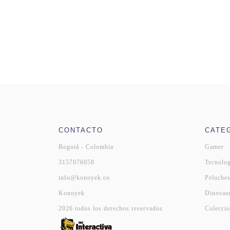
CONTACTO
CATE
Bogotá - Colombia
Gamer
3157076058
Tecnolog
info@konoyek.co
Peluche
Konoyek
Dinosau
2026 todos los derechos reservados
Coleccio