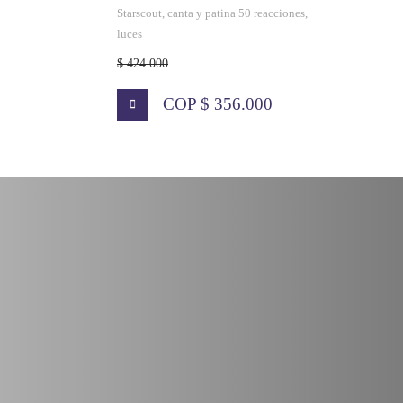
Starscout, canta y patina 50 reacciones,
luces
$ 424.000
COP $ 356.000