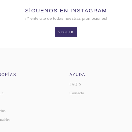
SÍGUENOS EN INSTAGRAM
¡Y enterate de todas nuestras promociones!
SEGUIR
GORÍAS
AYUDA
FAQ’S
ía
Contacto
s
rios
nables