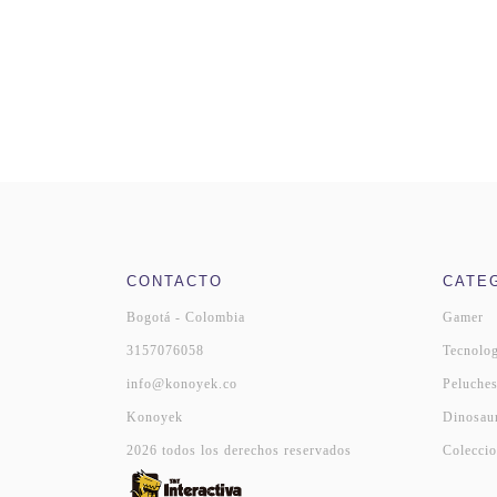
CONTACTO
CATE
Bogotá - Colombia
Gamer
3157076058
Tecnolog
info@konoyek.co
Peluche
Konoyek
Dinosau
2026 todos los derechos reservados
Coleccio