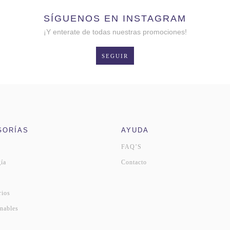
SÍGUENOS EN INSTAGRAM
¡Y enterate de todas nuestras promociones!
SEGUIR
GORÍAS
AYUDA
FAQ’S
ía
Contacto
s
rios
nables