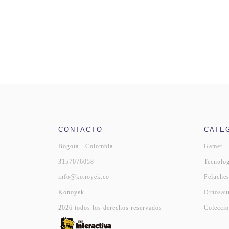
CONTACTO
CATE
Bogotá - Colombia
Gamer
3157076058
Tecnolog
info@konoyek.co
Peluche
Konoyek
Dinosau
2026 todos los derechos reservados
Coleccio