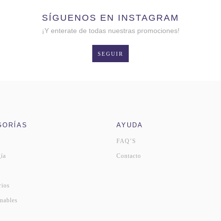
SÍGUENOS EN INSTAGRAM
¡Y enterate de todas nuestras promociones!
SEGUIR
GORÍAS
AYUDA
FAQ’S
ía
Contacto
s
rios
nables