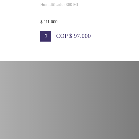
Humidificador 300 Ml
$ 111.000
COP $ 97.000