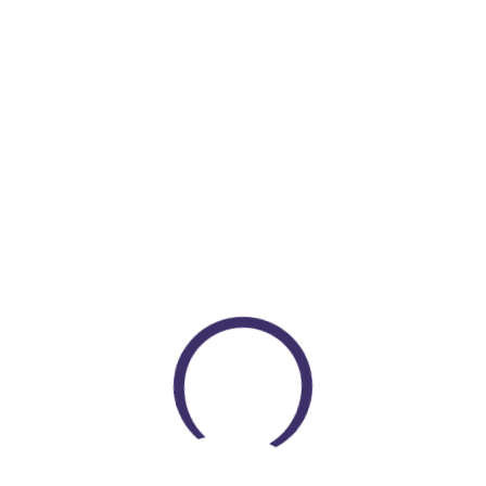
$ 210.000
COP $ 180.000
Encuentra todo lo que necesitas
En un solo lugar
VER PRODUCTOS
Loading...