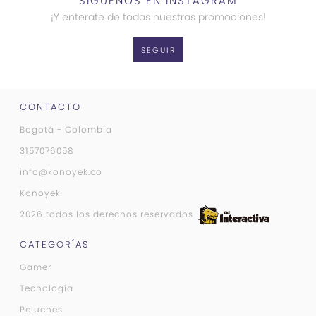
SÍGUENOS EN INSTAGRAM
¡Y enterate de todas nuestras promociones!
SEGUIR
CONTACTO
Bogotá - Colombia
3157076058
info@konoyek.co
Konoyek
2026 todos los derechos reservados
CATEGORÍAS
Gamer
Tecnología
Peluches