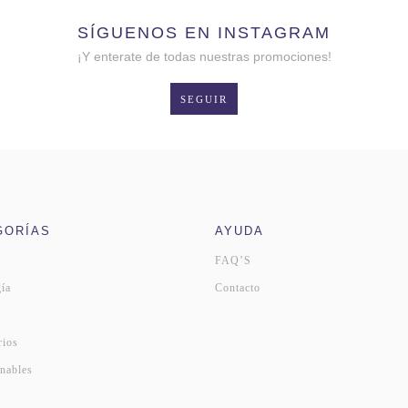
SÍGUENOS EN INSTAGRAM
¡Y enterate de todas nuestras promociones!
SEGUIR
GORÍAS
AYUDA
FAQ’S
ía
Contacto
s
rios
nables