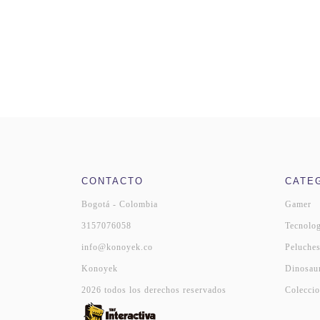
CONTACTO
CATE
Bogotá - Colombia
Gamer
3157076058
Tecnolog
info@konoyek.co
Peluche
Konoyek
Dinosau
2026 todos los derechos reservados
Coleccio