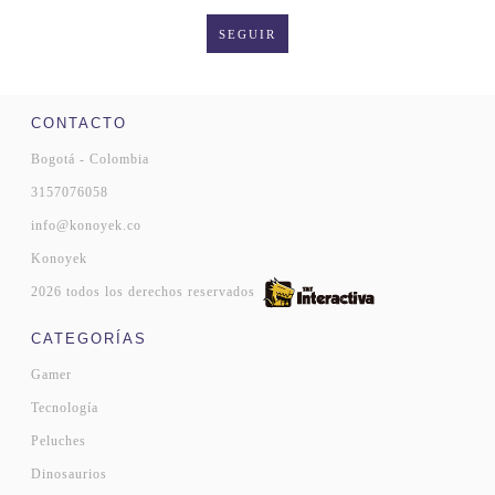
SEGUIR
CONTACTO
Bogotá - Colombia
3157076058
info@konoyek.co
Konoyek
2026 todos los derechos reservados
CATEGORÍAS
Gamer
Tecnología
Peluches
Dinosaurios