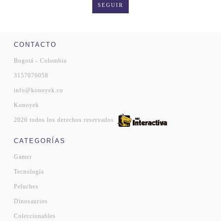
SEGUIR
CONTACTO
Bogotá - Colombia
3157076058
info@konoyek.co
Konoyek
2026 todos los derechos reservados
CATEGORÍAS
Gamer
Tecnología
Peluches
Dinosaurios
Coleccionables