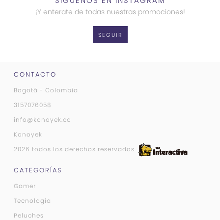
SÍGUENOS EN INSTAGRAM
¡Y enterate de todas nuestras promociones!
SEGUIR
CONTACTO
Bogotá - Colombia
3157076058
info@konoyek.co
Konoyek
2026 todos los derechos reservados
CATEGORÍAS
Gamer
Tecnología
Peluches