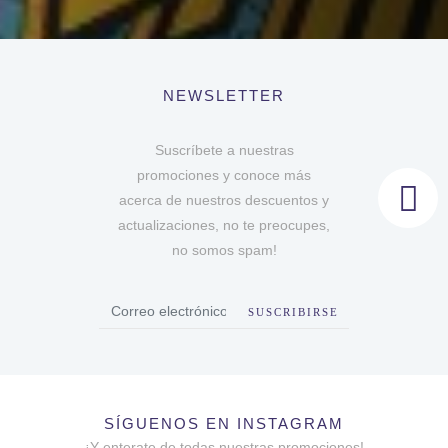
NEWSLETTER
Suscríbete a nuestras
promociones y conoce más
acerca de nuestros descuentos y
actualizaciones, no te preocupes,
no somos spam!
SUSCRIBIRSE
SÍGUENOS EN INSTAGRAM
¡Y enterate de todas nuestras promociones!