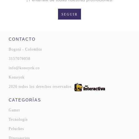
SEGUIR
CONTACTO
Bogotá - Colombia
3157076058
info@konoyek.co
Konoyek
2026 todos los derechos reservados
CATEGORÍAS
Gamer
Tecnología
Peluches
Dinosaurios