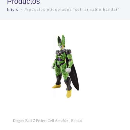
Productos
Inicio
> Productos etiquetados “cell armable bandai”
Dragon Ball Z Perfect Cell Armable - Bandai