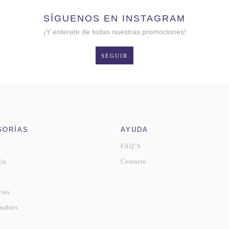
SÍGUENOS EN INSTAGRAM
¡Y enterate de todas nuestras promociones!
SEGUIR
GORÍAS
AYUDA
FAQ’S
ía
Contacto
s
rios
nables