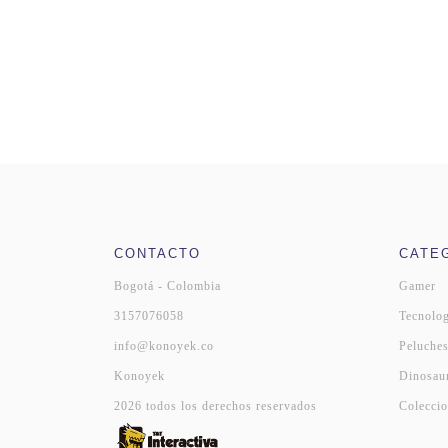
CONTACTO
CATE
Bogotá - Colombia
Gamer
3157076058
Tecnolog
info@konoyek.co
Peluche
Konoyek
Dinosau
2026 todos los derechos reservados
Coleccio