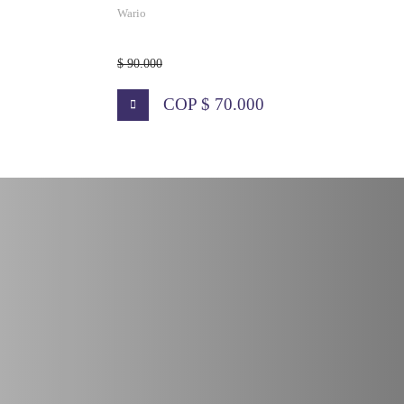
Wario
$ 90.000
COP $ 70.000