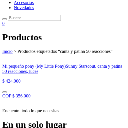
Accesorios
Novedades
0
Productos
Inicio
> Productos etiquetados “canta y patina 50 reacciones”
Mi pequeño pony (My Little Pony)Sunny Starscout, canta y patina
50 reacciones, luces
$ 424.000
COP $ 356.000
Encuentra todo lo que necesitas
En un solo lugar