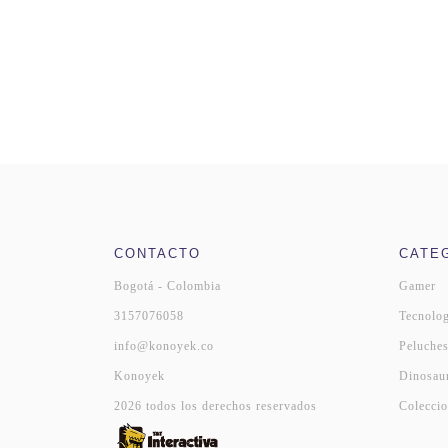
CONTACTO
CATE
Bogotá - Colombia
Gamer
3157076058
Tecnolog
info@konoyek.co
Peluche
Konoyek
Dinosau
2026 todos los derechos reservados
Coleccio