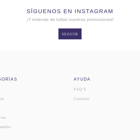
SÍGUENOS EN INSTAGRAM
¡Y enterate de todas nuestras promociones!
SEGUIR
GORÍAS
AYUDA
FAQ’S
ía
Contacto
s
rios
nables