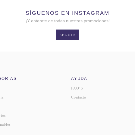
SÍGUENOS EN INSTAGRAM
¡Y enterate de todas nuestras promociones!
SEGUIR
GORÍAS
AYUDA
FAQ’S
ía
Contacto
s
rios
nables