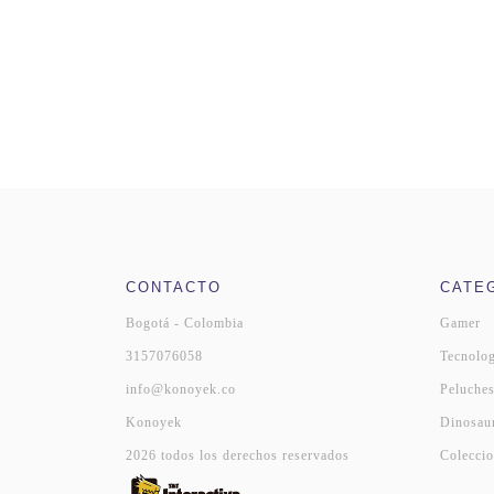
CONTACTO
CATE
Bogotá - Colombia
Gamer
3157076058
Tecnolog
info@konoyek.co
Peluche
Konoyek
Dinosau
2026 todos los derechos reservados
Coleccio