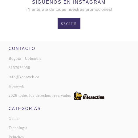
SÍGUENOS EN INSTAGRAM
¡Y enterate de todas nuestras promociones!
SEGUIR
CONTACTO
Bogotá - Colombia
3157076058
info@konoyek.co
Konoyek
2026 todos los derechos reservados
CATEGORÍAS
Gamer
Tecnología
Peluches