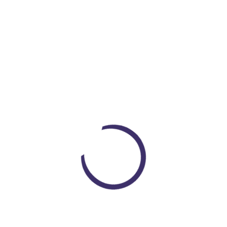
Peluche Almohada Shiba Lnu Perro Rosa
Loading...
$ 130.000
COP $ 122.000