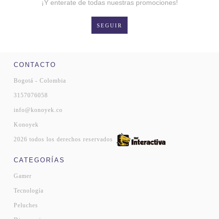
¡Y enterate de todas nuestras promociones!
SEGUIR
CONTACTO
Bogotá - Colombia
3157076058
info@konoyek.co
Konoyek
2026 todos los derechos reservados
CATEGORÍAS
Gamer
Tecnología
Peluches