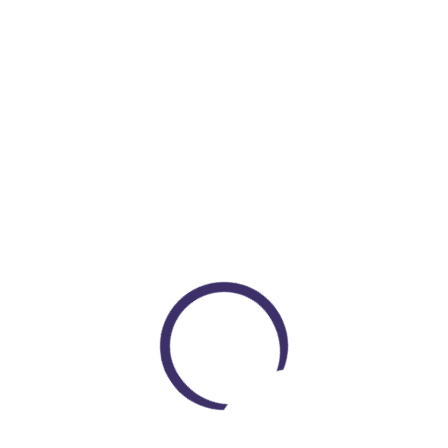
$ 3.328.000
COP $ 3.153.000
Encuentra todo lo que necesitas
En un solo lugar
Loading...
VER PRODUCTOS