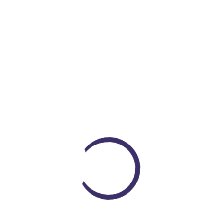
$ 71.000
COP $ 60.000
Encuentra todo lo que necesitas
En un solo lugar
VER PRODUCTOS
Loading...