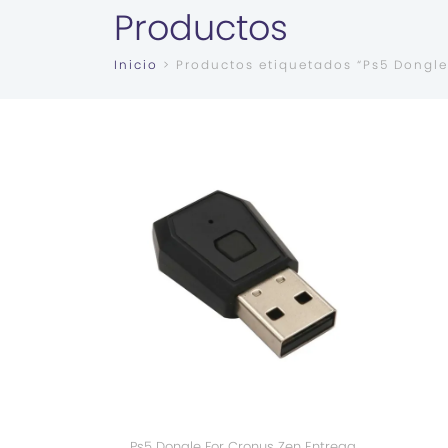
Productos
Inicio
> Productos etiquetados “Ps5 Dongle
Ps5 Dongle For Cronus Zen Entrega