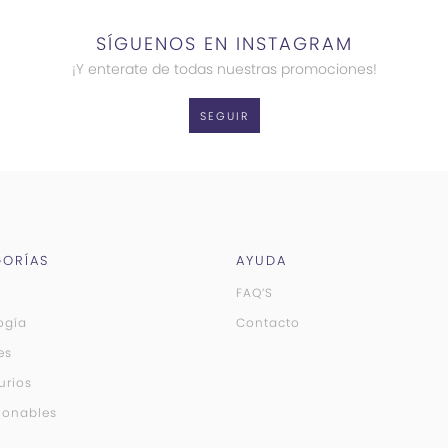
SÍGUENOS EN INSTAGRAM
¡Y enterate de todas nuestras promociones!
SEGUIR
ORÍAS
AYUDA
FAQ’S
ogía
Contacto
es
urios
ionables