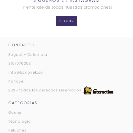
SÍGUENOS EN INSTAGRAM
¡Y enterate de todas nuestras promociones!
SEGUIR
CONTACTO
Bogotá - Colombia
3157076058
info@konoyek.co
Konoyek
2026 todos los derechos reservados
CATEGORÍAS
Gamer
Tecnología
Peluches