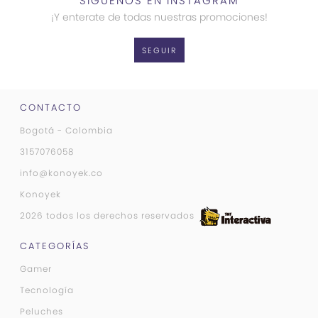
SÍGUENOS EN INSTAGRAM
¡Y enterate de todas nuestras promociones!
SEGUIR
CONTACTO
Bogotá - Colombia
3157076058
info@konoyek.co
Konoyek
2026 todos los derechos reservados
CATEGORÍAS
Gamer
Tecnología
Peluches