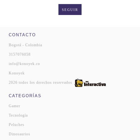
SEGUIR
CONTACTO
Bogotá - Colombia
3157076058
info@konoyek.co
Konoyek
2026 todos los derechos reservados
CATEGORÍAS
Gamer
Tecnología
Peluches
Dinosaurios