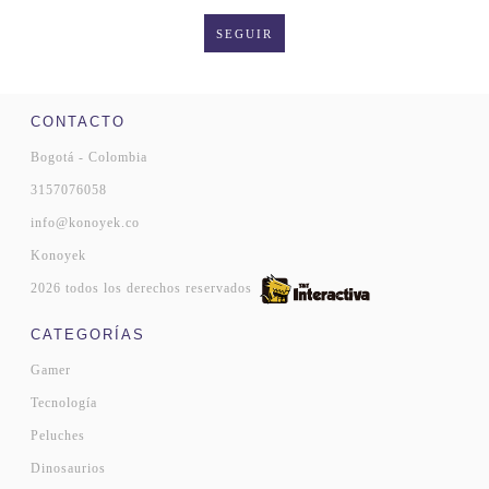
SEGUIR
CONTACTO
Bogotá - Colombia
3157076058
info@konoyek.co
Konoyek
2026 todos los derechos reservados
CATEGORÍAS
Gamer
Tecnología
Peluches
Dinosaurios