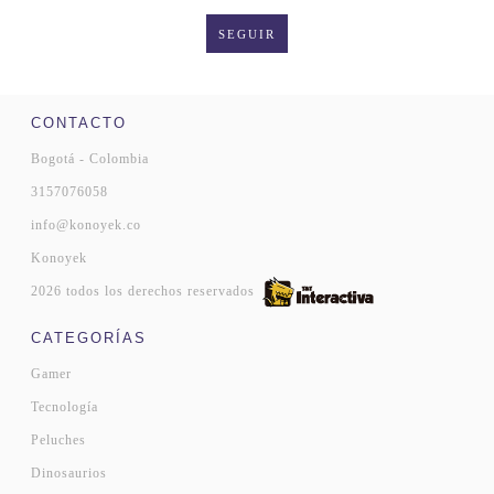
SEGUIR
CONTACTO
Bogotá - Colombia
3157076058
info@konoyek.co
Konoyek
2026 todos los derechos reservados
CATEGORÍAS
Gamer
Tecnología
Peluches
Dinosaurios