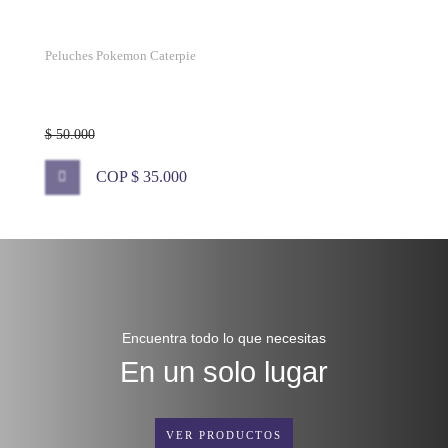
Peluches Pokemon Caterpie
$ 50.000
COP $ 35.000
Encuentra todo lo que necesitas
En un solo lugar
VER PRODUCTOS