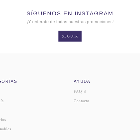
SÍGUENOS EN INSTAGRAM
¡Y enterate de todas nuestras promociones!
SEGUIR
GORÍAS
AYUDA
FAQ’S
ía
Contacto
s
rios
nables