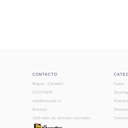
CONTACTO
CATE
Bogotá - Colombia
Gamer
3157076058
Tecnolog
info@konoyek.co
Peluche
Konoyek
Dinosau
2026 todos los derechos reservados
Coleccio