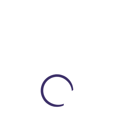
$ 585.000
COP $ 504.000
Encuentra todo lo que necesitas
En un solo lugar
Loading...
VER PRODUCTOS