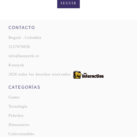
SEGUIR
CONTACTO
Bogotá - Colombia
3157076058
info@konoyek.co
Konoyek
2026 todos los derechos reservados
CATEGORÍAS
Gamer
Tecnología
Peluches
Dinosaurios
Coleccionables