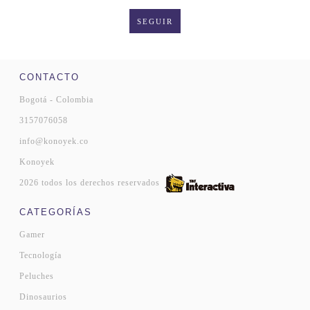
SEGUIR
CONTACTO
Bogotá - Colombia
3157076058
info@konoyek.co
Konoyek
2026 todos los derechos reservados
CATEGORÍAS
Gamer
Tecnología
Peluches
Dinosaurios