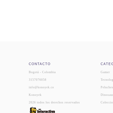
CONTACTO
CATE
Bogotá - Colombia
Gamer
3157076058
Tecnolog
info@konoyek.co
Peluche
Konoyek
Dinosau
2026 todos los derechos reservados
Coleccio