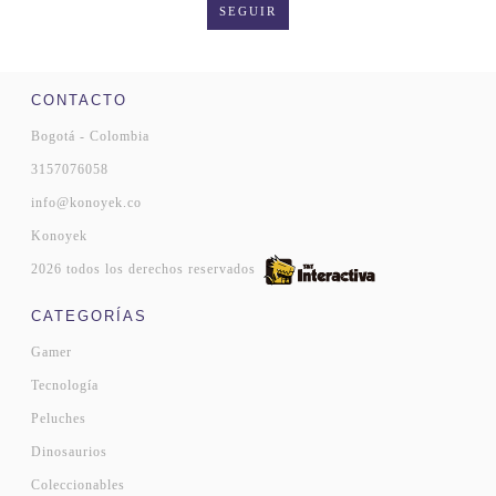
SEGUIR
CONTACTO
Bogotá - Colombia
3157076058
info@konoyek.co
Konoyek
2026 todos los derechos reservados
CATEGORÍAS
Gamer
Tecnología
Peluches
Dinosaurios
Coleccionables