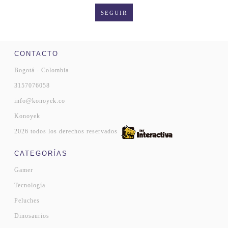
SEGUIR
CONTACTO
Bogotá - Colombia
3157076058
info@konoyek.co
Konoyek
2026 todos los derechos reservados
CATEGORÍAS
Gamer
Tecnología
Peluches
Dinosaurios