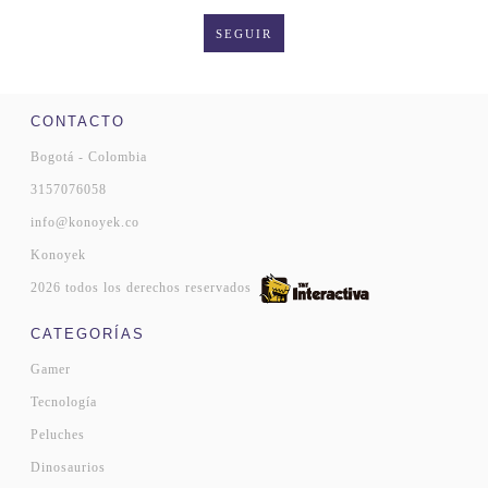
SEGUIR
CONTACTO
Bogotá - Colombia
3157076058
info@konoyek.co
Konoyek
2026 todos los derechos reservados
CATEGORÍAS
Gamer
Tecnología
Peluches
Dinosaurios