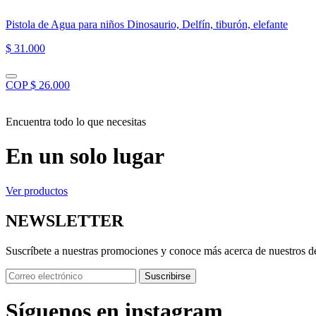
Pistola de Agua para niños Dinosaurio, Delfín, tiburón, elefante
$ 31.000
COP $ 26.000
Encuentra todo lo que necesitas
En un solo lugar
Ver productos
NEWSLETTER
Suscríbete a nuestras promociones y conoce más acerca de nuestros d
Suscribirse
Síguenos en instagram