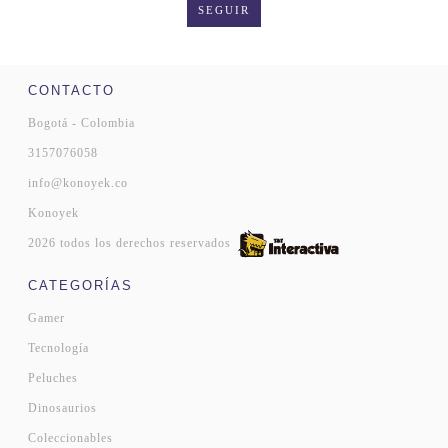
SEGUIR
CONTACTO
Bogotá - Colombia
3157076058
info@konoyek.co
Konoyek
2026 todos los derechos reservados
CATEGORÍAS
Gamer
Tecnología
Peluches
Dinosaurios
Coleccionables