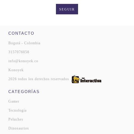
SEGUIR
CONTACTO
Bogotá - Colombia
3157076058
info@konoyek.co
Konoyek
2026 todos los derechos reservados
CATEGORÍAS
Gamer
Tecnología
Peluches
Dinosaurios