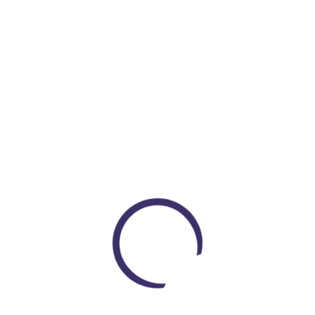
$ 790.000
COP $ 750.000
Encuentra todo lo que necesitas
En un solo lugar
Loading...
VER PRODUCTOS