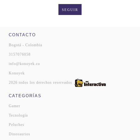
SEGUIR
CONTACTO
Bogotá - Colombia
3157076058
info@konoyek.co
Konoyek
2026 todos los derechos reservados
CATEGORÍAS
Gamer
Tecnología
Peluches
Dinosaurios