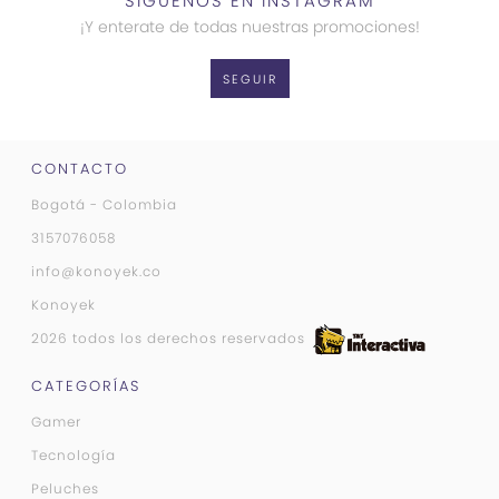
SÍGUENOS EN INSTAGRAM
¡Y enterate de todas nuestras promociones!
SEGUIR
CONTACTO
Bogotá - Colombia
3157076058
info@konoyek.co
Konoyek
2026 todos los derechos reservados
CATEGORÍAS
Gamer
Tecnología
Peluches