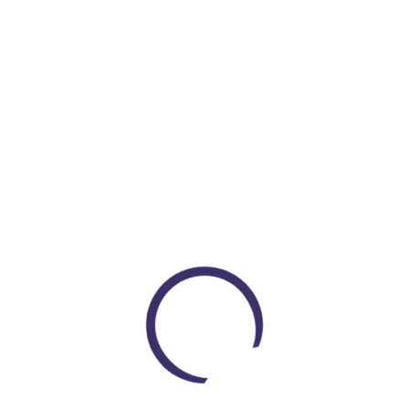
Glide
$ 290.000
COP $ 250.000
Encuentra todo lo que necesitas
En un solo lugar
Loading...
VER PRODUCTOS