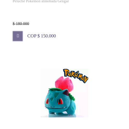
Peluche Pokemon almohada Gengar
$ 180.000
COP $ 150.000