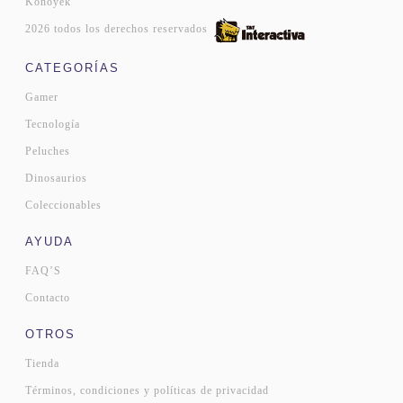
Konoyek
2026 todos los derechos reservados
CATEGORÍAS
Gamer
Tecnología
Peluches
Dinosaurios
Coleccionables
AYUDA
FAQ’S
Contacto
OTROS
Tienda
Términos, condiciones y políticas de privacidad