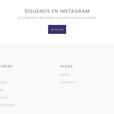
SÍGUENOS EN INSTAGRAM
¡Y enterate de todas nuestras promociones!
SEGUIR
ORÍAS
AYUDA
FAQ’S
ogía
Contacto
es
urios
ionables