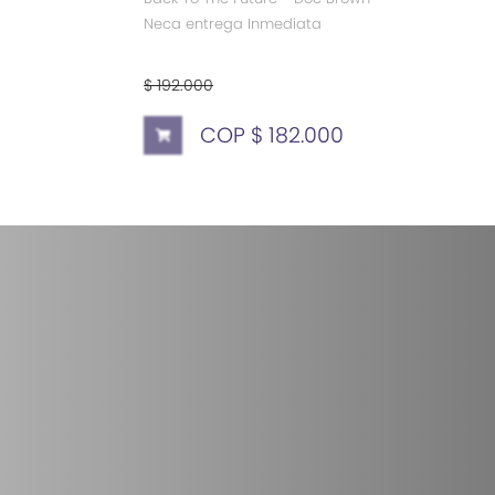
Neca entrega Inmediata
$ 192.000
COP $ 182.000