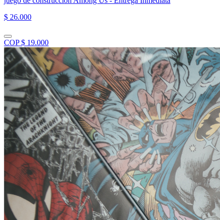
juego de construcción Among Us - Entrega Inmediata
$ 26.000
COP $ 19.000